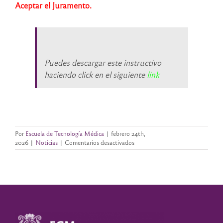
Aceptar el Juramento.
Puedes descargar este instructivo
haciendo click en el siguiente
link
Por
Escuela de Tecnología Médica
|
febrero 24th,
en
2026
|
Noticias
|
Comentarios desactivados
TRAMITE
DE
EGRESO-
1ra
Colación
de
grado
2026