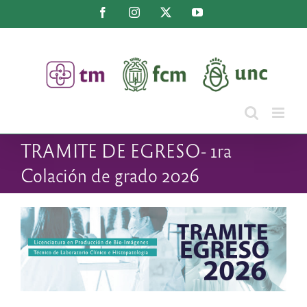
Saltar
Facebook
Instagram
X
YouTube
al
contenido
TRAMITE DE EGRESO- 1ra
Colación de grado 2026