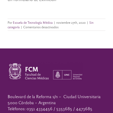
Por
Escuela de Tecnología Médica
|
noviembre 27th, 2020
|
Sin
en
categoría
|
Comentarios desactivados
Compromiso
Social
Estudiantil
Boulevard de la Reforma s/n – Ciudad Universitaria
5000 Córdoba – Argentina
Teléfonos: 0351 4334456 / 5353685 / 4473685