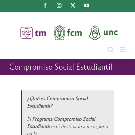
Saltar
Facebook
Instagram
X
YouTube
al
contenido
Compromiso Social Estudiantil
¿Qué es Compromiso Social
Estudiantil?
El
Programa Compromiso Social
Estudianti
l está destinado a incorporar
en la