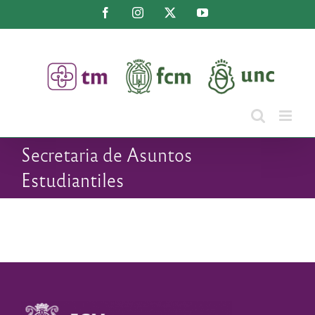
Saltar
Facebook
Instagram
X
YouTube
al
contenido
Secretaria de Asuntos
Estudiantiles