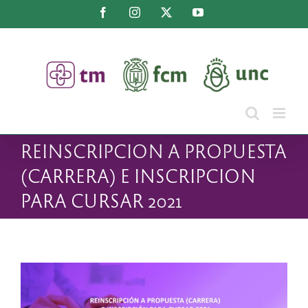
Saltar
Facebook
Instagram
X
YouTube
al
contenido
REINSCRIPCION A PROPUESTA
(CARRERA) E INSCRIPCION
PARA CURSAR 2021