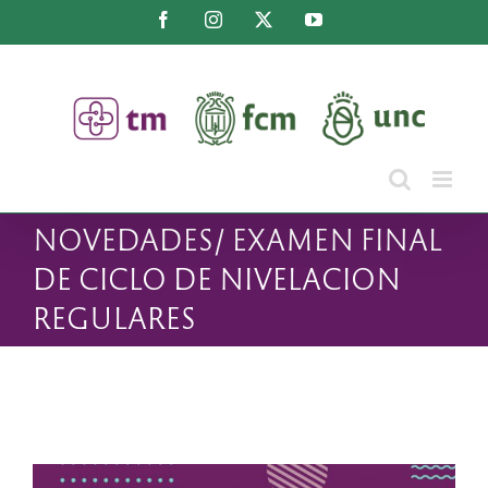
Saltar
Facebook
Instagram
X
YouTube
al
contenido
NOVEDADES/ EXAMEN FINAL
DE CICLO DE NIVELACION
REGULARES