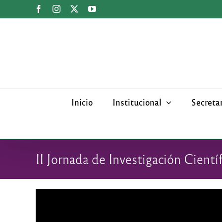
Saltar
Facebook
Instagram
X
YouTube
al
contenido
Inicio
Institucional
Secreta
II Jornada de Investigación Cient