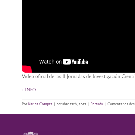
Video oficial de las II Jornadas de Investigación Cien
+ INFO
Por
Karina Compta
|
octubre 17th, 2017
|
Portada
|
Comentarios des