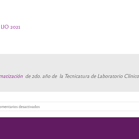
LIO 2021
matización
de 2do. año de la Tecnicatura de Laboratorio Clínico
en
mentarios desactivados
FECHAS
DE
EXAMEN/
TURNO
JULIO