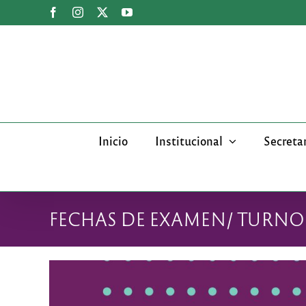
Saltar
Facebook
Instagram
X
YouTube
al
contenido
Inicio
Institucional
Secreta
FECHAS DE EXAMEN/ TURNO J