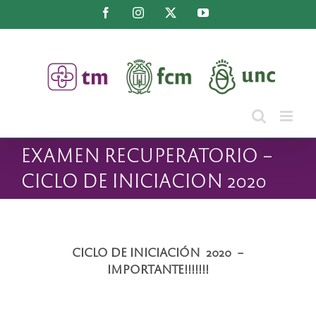
Saltar
Facebook
Instagram
X
YouTube
al
contenido
EXAMEN RECUPERATORIO –
CICLO DE INICIACION 2020
CICLO DE INICIACIÓN 2020 –
IMPORTANTE!!!!!!!