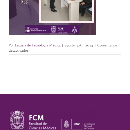
Por
Escuela de Tecnología Médica
|
agosto 30th, 2024
|
Comentarios
en
desactivados
IMG-
20240830-
WA0033