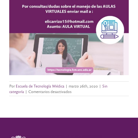
Por
Escuela de Tecnología Médica
|
marzo 26th, 2020
|
Sin
en
categoría
|
Comentarios desactivados
CONSULTAS
DE
AULA
VIRTUAL
PARA
DOCENTES-
ETM