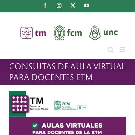
Saltar
Facebook
Instagram
X
YouTube
al
contenido
CONSULTAS DE AULA VIRTUAL
PARA DOCENTES-ETM