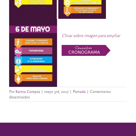
Clicar sobre imagen para ampliar
Por
Karina Compta
|
mayo 3rd, 2017
|
Portada
|
Comentarios
en
desactivados
CONACIM
2017